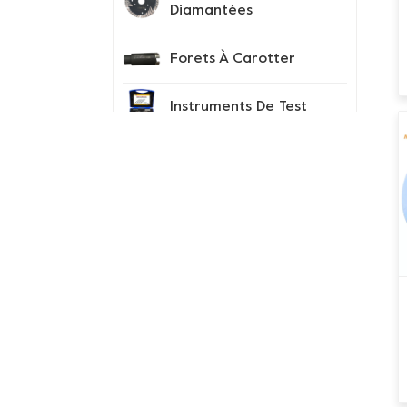
Diamantées
Forets À Carotter
Instruments De Test
Conseils Sur Les
Segments De
Diamant
Chaussures À Pointes
Nouveaux Produits
meule de coupe en
béton de cluster Grizzly