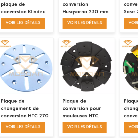
plaque de
conversion
conve
conversion Klindex
Husqvarna 230 mm
Sase 
240 mm pour
pour outils de
outil
VOIR LES DÉTAILS
VOIR LES DÉTAILS
VOIR
tampons de
meulage
trapé
polissage en résine
trapézoïdaux vissés
Velcro 3''
Sase
Plaque de
Plaque de
Plaqu
changement de
conversion pour
chan
conversion HTC 270
meuleuses HTC,
conve
mm pour outils
compatible avec les
mm po
VOIR LES DÉTAILS
VOIR LES DÉTAILS
VOIR
diamantés
outils diamantés EZ
trapé