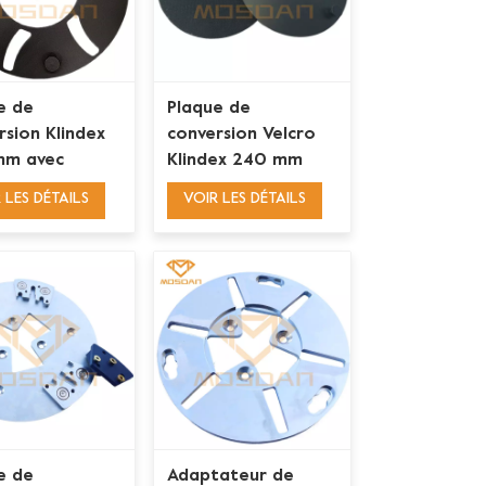
e de
Plaque de
rsion Klindex
conversion Velcro
mm avec
Klindex 240 mm
ateur Quick
pour tampons en
 LES DÉTAILS
VOIR LES DÉTAILS
Lock et 3
résine Velcro
es
e de
Adaptateur de