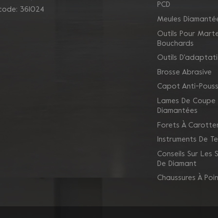
PCD
 code: 361024
Meules Diamanté
Outils Pour Mart
Bouchards
Outils D'adaptat
Brosse Abrasive
Capot Anti-Pouss
Lames De Coupe
Diamantées
Forets À Carotte
Instruments De Te
Conseils Sur Les
De Diamant
Chaussures À Poi