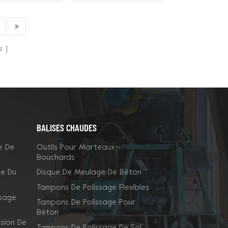
tiques
Lock 270 mm
s
BALISES CHAUDES
e De
Outils Pour Marteaux-
Bouchards
ge Du
Disque De Meulage De Béton
Tampons De Polissage Flexibles
ssage
Tampons De Polissage Pour
Béton
sion De