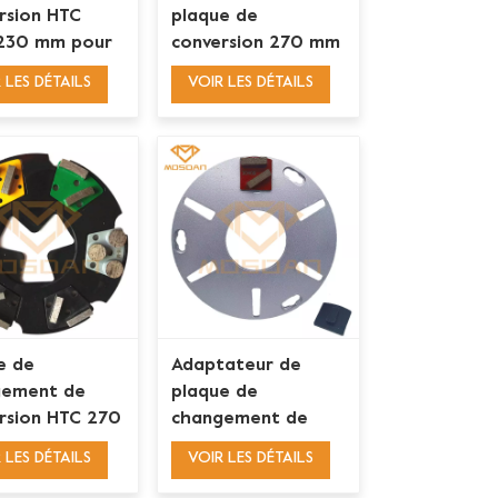
rsion HTC
plaque de
230 mm pour
conversion 270 mm
s diamantés
pour outils
 LES DÉTAILS
VOIR LES DÉTAILS
zoïdaux vissés
diamantés HTC et
Husqvarna Redi
Lock
e de
Adaptateur de
gement de
plaque de
rsion HTC 270
changement de
ur diamants
conversion
 LES DÉTAILS
VOIR LES DÉTAILS
zoïdaux
Husqvarna Redi