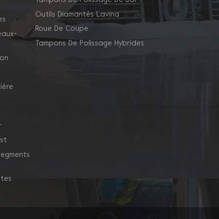
Tampons De Polissage De Sol
Outils Diamantés Lavina
es
Roue De Coupe
eaux-
Tampons De Polissage Hybrides
ion
ière
r
st
 Segments
ntes