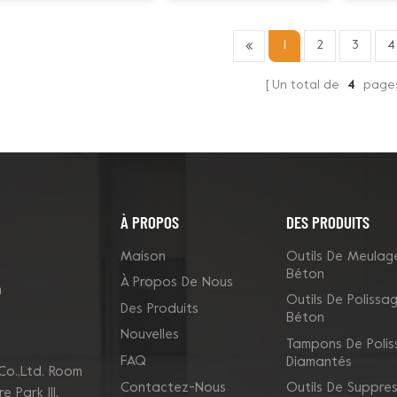
Husqvarna Redi
magné
Lock
1
2
3
4
Un total de
4
page
À PROPOS
DES PRODUITS
Maison
Outils De Meulag
Béton
À Propos De Nous
m
Outils De Polissa
Des Produits
Béton
Nouvelles
Tampons De Poli
FAQ
Diamantés
Co.,Ltd. Room
Contactez-Nous
Outils De Suppres
 Park Ill,