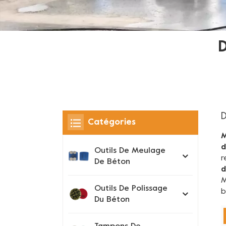
D
Catégories
d
Outils De Meulage
r
De Béton
d
M
Outils De Polissage
b
Du Béton