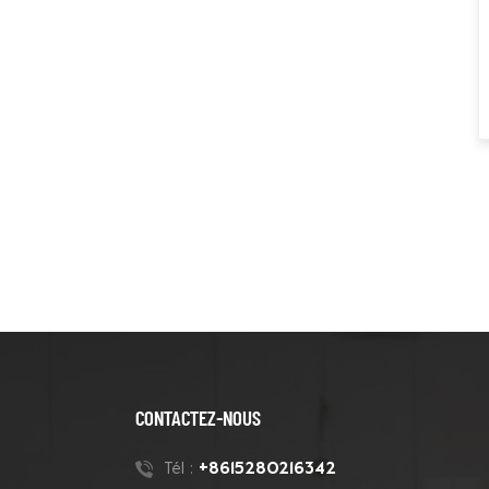
de tube de 180 mm
Meule diamantée à
segment de 7 pouces,
10 V, pour le meulage
des bords du béton
Lames de meulage
diamantées à double
segment en zigzags
Blastrac
Tampons de meulage
diamantés pour coin
Turbo, liaison
métallique triangulaire,
pour bord
CONTACTEZ-NOUS
Mosdan Triangle V
Type diamant disque
+8615280216342
Tél :
de meulage pour bord