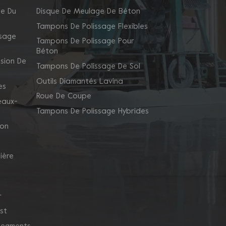
ge Du
Disque De Meulage De Béton
Tampons De Polissage Flexibles
ssage
Tampons De Polissage Pour
Béton
sion De
Tampons De Polissage De Sol
Outils Diamantés Lavina
es
Roue De Coupe
eaux-
Tampons De Polissage Hybrides
ion
ière
r
st