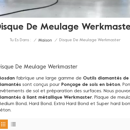
Disque De Meulage Werkmaste
Tu Es Dans :
Disque De Meulage Werkmaster
/
Maison
/
isque De Meulage Werkmaster
Mosdan
fabrique une large gamme de
Outils diamantés de 
iamantés
sont conçus pour
Ponçage de sols en béton
, Po
evêtements de sol et préparation des surfaces. Nous pouvon
iamantés à liant métallique Werkmaster
, Plaque de meula
edium Bond, Hard Bond, Extra Hard Bond et Super hard bond
éton.