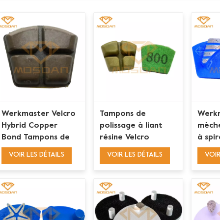
Werkmaster Velcro
Tampons de
Werk
Hybrid Copper
polissage à liant
mèche
Bond Tampons de
résine Velcro
à spi
polissage pour
Werkmaster pour
pour 
VOIR LES DÉTAILS
VOIR LES DÉTAILS
VOIR
béton
béton
des s