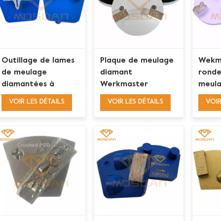
Outillage de lames
Plaque de meulage
Wekm
de meulage
diamant
ronde
diamantées à
Werkmaster
meula
étoile unique
TURBOSHARK-S 3"
Triple
VOIR LES DÉTAILS
VOIR LES DÉTAILS
VOIR
Wekmaster Plug N
pouce
Go
bouc