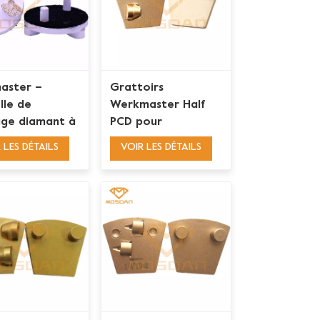
aster –
Grattoirs
lle de
Werkmaster Half
ge diamant à
PCD pour
 larme, 3
revêtements époxy
 LES DÉTAILS
VOIR LES DÉTAILS
s, avec 2
fins
hons