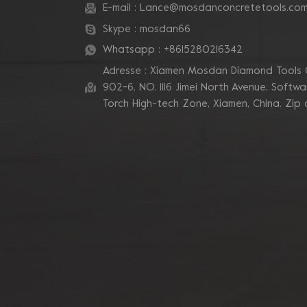
d'angle
E-mail :
Lance@mosdanconcretetools.co
Skype :
mosdan66
Whatsapp :
+8615280216342
Adresse : Xiamen Mosdan Diamond Tools 
902-6, NO. 1116 Jimei North Avenue, Software
Torch High-tech Zone, Xiamen, China. Zip