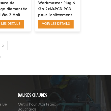
sure de
Werkmaster Plug N
age diamantée
Go 2x1/4PCD PCD
N Go 2 Half
pour l'enlèvement
ear 1 barre
du revêtement de
 LES DÉTAILS
VOIR LES DÉTAILS
 Werkmaster
sol
s
BALISES CHAUDES
e De
Outils Pour Marteaux-
Bouchards