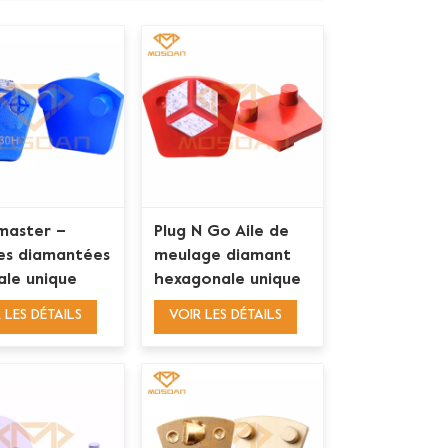
master –
Plug N Go Aile de
s diamantées
meulage diamant
rale unique
hexagonale unique
la préparation
pour meuleuses
 LES DÉTAILS
VOIR LES DÉTAILS
ols en béton
Werkmaster