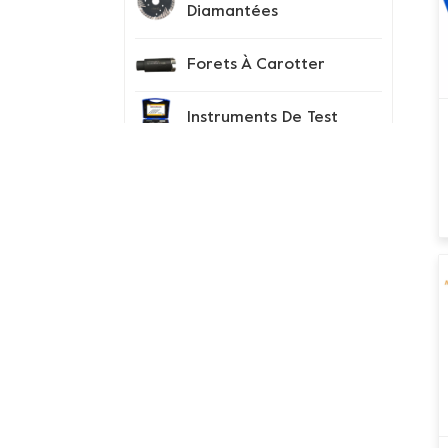
Diamantées
Forets À Carotter
Instruments De Test
Conseils Sur Les
Segments De
Diamant
Chaussures À Pointes
Nouveaux Produits
meule de coupe en
béton de cluster Grizzly