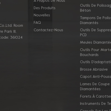
À Propos De Nous
m
Outils De Polissa
Des Produits
Béton
Nouvelles
Tampons De Poli
FAQ
Diamantés
Co.,Ltd. Room
Contactez-Nous
Outils De Suppres
 Park Ill,
PCD
 code: 361024
Meules Diamanté
Outils Pour Mart
Bouchards
Outils D'adaptat
Brosse Abrasive
Capot Anti-Pouss
Lames De Coupe
Diamantées
Forets À Carotte
Instruments De Te