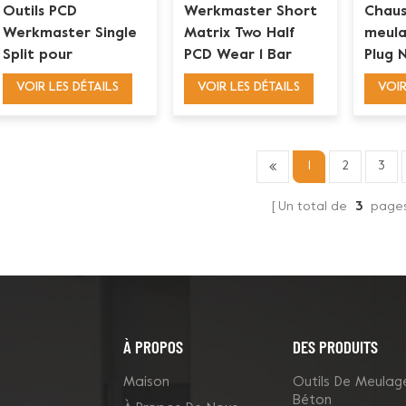
Outils PCD
Werkmaster Short
Chaus
Werkmaster Single
Matrix Two Half
meul
Split pour
PCD Wear 1 Bar
Plug 
l'élimination des
Chaussure de
PCD W
VOIR LES DÉTAILS
VOIR LES DÉTAILS
VOIR
revêtements de
meulage diamantée
pour
surface
1
2
3
Un total de
3
page
À PROPOS
DES PRODUITS
Maison
Outils De Meulag
Béton