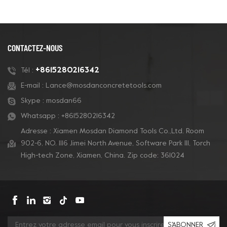
CONTACTEZ-NOUS
+8615280216342
Tél :
E-mail :
Lance@mosdanconcretetools.com
Skype :
mosdan66
Whatsapp :
+8615280216342
Adresse : Xiamen Mosdan Diamond Tools Co.,Ltd. Room
902-6, NO. 1116 Jimei North Avenue, Software Park Ill, Torch
High-tech Zone, Xiamen, China. Zip code: 361024
S'ABONNER