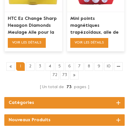
HTC Ez Change Sharp
Mini points
Hexagon Diamonds
magnétiques
Meulage Aile pour la
trapézoïdaux, aile de
préparation des sols
meulage en diamant
VOIR LES DÉTAILS
VOIR LES DÉTAILS
en béton
pour ASL Xingyi
Wolfpack
1
2
3
4
5
6
7
8
9
10
72
73
Un total de
73
pages
Catégories
Nouveaux Produits