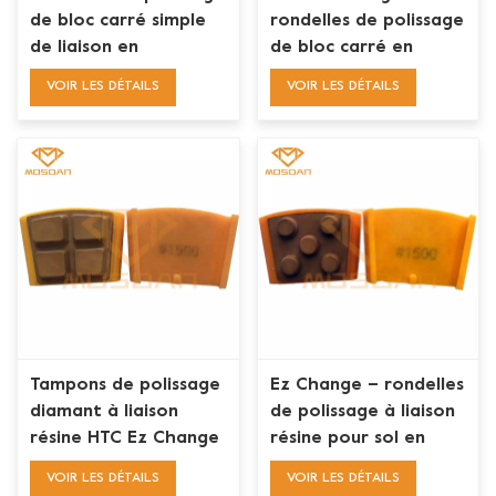
de bloc carré simple
rondelles de polissage
de liaison en
de bloc carré en
céramique de
résine unique pour sol
VOIR LES DÉTAILS
VOIR LES DÉTAILS
transition de
en béton
changement d'HTC Ez
Tampons de polissage
Ez Change – rondelles
diamant à liaison
de polissage à liaison
résine HTC Ez Change
résine pour sol en
béton
VOIR LES DÉTAILS
VOIR LES DÉTAILS