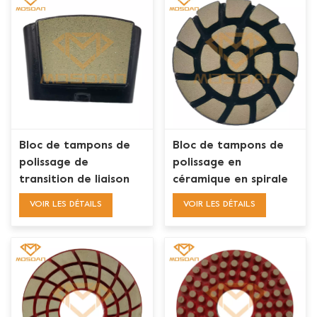
Bloc de tampons de
Bloc de tampons de
polissage de
polissage en
transition de liaison
céramique en spirale
en céramique HTC Ez
de 3 pouces 80mm
VOIR LES DÉTAILS
VOIR LES DÉTAILS
Change pour sol en
pour le polissage de
béton
sol en béton de
transition