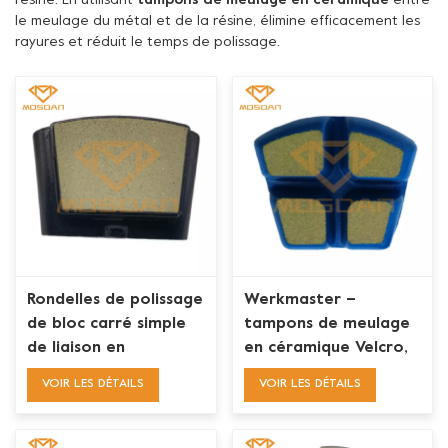
résine. En utilisant
tampons de meulage en céramique
entre
le meulage du métal et de la résine, élimine efficacement les
rayures et réduit le temps de polissage.
Rondelles de polissage
Werkmaster –
de bloc carré simple
tampons de meulage
de liaison en
en céramique Velcro,
céramique de
rondelles de polissage
VOIR LES DÉTAILS
VOIR LES DÉTAILS
transition de
pour béton
changement d'HTC Ez