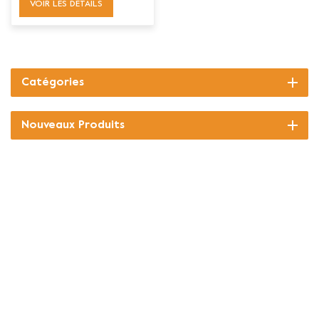
VOIR LES DÉTAILS
Catégories
Nouveaux Produits
CONTACTEZ-NOUS
+8615280216342
Tél :
E-mail :
Lance@mosdanconcretetools.com
Skype :
mosdan66
Whatsapp :
+8615280216342