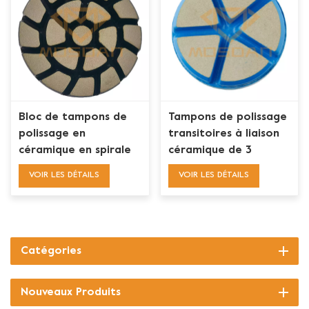
Bloc de tampons de
Tampons de polissage
polissage en
transitoires à liaison
céramique en spirale
céramique de 3
de 3 pouces 80mm
pouces pour le béton
VOIR LES DÉTAILS
VOIR LES DÉTAILS
pour le polissage de
sol en béton de
transition
Catégories
Nouveaux Produits