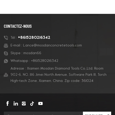
CONTACTEZ-NOUS
+8615280216342
Tél :
E-mail :
Lance@mosdanconcretetools.com
Skype :
mosdan66
Whatsapp :
+8615280216342
Adresse : Xiamen Mosdan Diamond Tools Co.,Ltd. Room
902-6, NO. 1116 Jimei North Avenue, Software Park Ill, Torch
High-tech Zone, Xiamen, China. Zip code: 361024