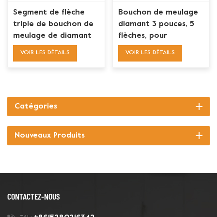
Segment de flèche
Bouchon de meulage
triple de bouchon de
diamant 3 pouces, 5
meulage de diamant
flèches, pour
pour la préparation
meuleuses de sol
VOIR LES DÉTAILS
VOIR LES DÉTAILS
de sol en béton
lourdes Terrco
Floorex
Catégories
Nouveaux Produits
CONTACTEZ-NOUS