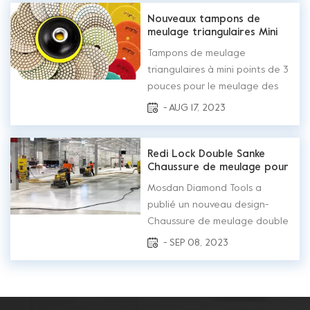
6, NO.1116 Jimei North Avenue,
Software Park III, Torch High-
Nouveaux tampons de
meulage triangulaires Mini
tech Zone, Xiamen, Chine.
Dots
Code postal : 361024
Tampons de meulage
triangulaires à mini points de 3
pouces pour le meulage des
coins Mosdan Diamond Tools a
- AUG 17, 2023
produit un nouveau design de
tampons de meulage
triangulaires à mini points de 3
Redi Lock Double Sanke
Chaussure de meulage pour
pouces pour le meulage des
la préparation des sols en
coins.Il peut être réalisé en
Mosdan Diamond Tools a
béton
Grain 6#, 16#, 18/20#, 30/40#,
publié un nouveau design-
60/80#, 100/120#,...
Chaussure de meulage double
serpent Redi Lock Pour
- SEP 08, 2023
meuleuses de sol Husqvarna,
HTC,Scanmaskin, ASL, CPS, XPS
,Sase, etc.Les segments en
forme de serpent sont très