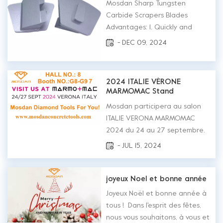
Mosdan Diamond Tools also
Mosdan Sharp Tungsten
would like to take this
Carbide Scrapers Blades
opportunity to say thank...
Advantages: 1. Quickly and
easily remove thick glues,
- DEC 09, 2024
rubbery mastic and elastomeric
soft coatings that bush
hammers or metal bond tools
2024 ITALIE VÉRONE
can not remove
MARMOMAC Stand
effectivelyBecause they will
d'exposition N° : G8-G9-6
Mosdan participera au salon
gum up and smear. These tools
ITALIE VERONA MARMOMAC
won't damage the concrete
2024 du 24 au 27 septembre.
underneath...
Bienvenue pour visiter le stand
- JUL 15, 2024
Mosdan n° : G8-G9-6, hall n° :
8. Société d'outils diamantés
Mosdan emmènera nos outils
joyeux Noel et bonne année
diamantés à l'exposition
Joyeux Noël et bonne année à
comme Tampons de polissage (
tous ! Dans l'esprit des fêtes,
tampons de polissage en
nous vous souhaitons, à vous et