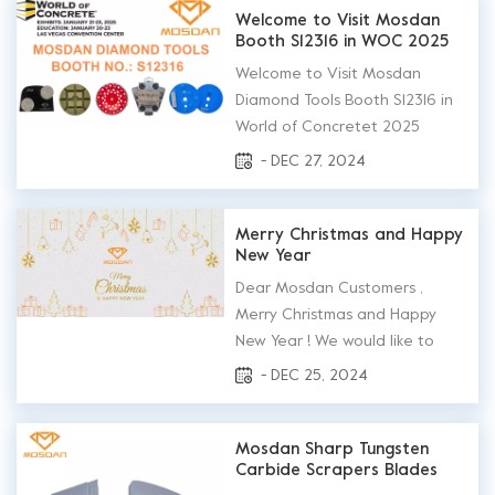
2025 Mosdan will take
Welcome to Visit Mosdan
Booth S12316 in WOC 2025
various diamond tools for ston...
Welcome to Visit Mosdan
Diamond Tools Booth S12316 in
World of Concretet 2025
Exhibition Agenda: Opening
- DEC 27, 2024
Hours : 9:00-17:00, Jan. 21-23,
2025 Venue: South Hall, Las
Vigas Convention Center
Merry Christmas and Happy
New Year
Mosdan Booth NO.: S12316
Exhibition Range. Mosdan will
Dear Mosdan Customers ,
take our wide rang...
Merry Christmas and Happy
New Year ! We would like to
extend to our warm wishes for
- DEC 25, 2024
the upcoming holidays season
and would like to wish you and
your family a Merry Christmas
Mosdan Sharp Tungsten
Carbide Scrapers Blades
and a prosperous New Year.