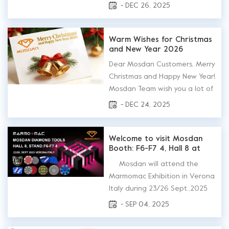
Concrete 2026. Exhibits:
- DEC 26, 2025
January 20-22, 2026 Venue:
Las Vegas Convention Center
Mosdan Booth : S12646, South
Warm Wishes for Christmas
and New Year 2026
Hall We will showcase our
premium diamond tools for
Dear Mosdan Customers, Merry
concrete and sto...
Christmas and Happy New Year!
Mosdan Team wish you a lot of
peace, good moments with
- DEC 24, 2025
loved ones and true rest. May
the New Year bring you good
health, energy to get going
Welcome to visit Mosdan
Booth: F6-F7 4, Hall 8 at
and many reasons to smile! !
2025 Marmomac in Verona,
Mosdan will attend the
Italy during 23/26
Marmomac Exhibition in Verona
September
Italy during 23/26 Sept.,2025
again. Welcome to visit
- SEP 04, 2025
Mosdan at Hall 8, Stand F6-F7
4 Time: 23/26 September,