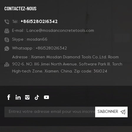
agressifs pour le béton Cela
CONTACTEZ-NOUS
peut être fait Grain 6#, 16#,
18/20#, 25#, 30/40#, 60/80#,
+8615280216342
Tél :
1...
E-mail :
Lance@mosdanconcretetools.com
Skype :
mosdan66
Whatsapp :
+8615280216342
Adresse : Xiamen Mosdan Diamond Tools Co.,Ltd. Room
902-6, NO. 1116 Jimei North Avenue, Software Park Ill, Torch
High-tech Zone, Xiamen, China. Zip code: 361024
S'ABONNER