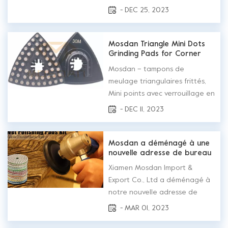
résine, tampons...
à vos proches, nos meilleurs
- DEC 25, 2023
vœux.Que vos vacances soient
remplies de joie, de rires et de
moments de réflexion.Nous
Mosdan Triangle Mini Dots
Grinding Pads for Corner
apprécions la confiance que
Edge
vous accordez à notre
Mosdan – tampons de
entreprise et nous sommes
meulage triangulaires frittés,
enthousi...
Mini points avec verrouillage en
étoile est conçu pour le
- DEC 11, 2023
meulage des bords d’angle. Il a
une durée de vie plus
agressive et plus durable que
Mosdan a déménagé à une
nouvelle adresse de bureau
les tampons en résine
triangulaires, une efficacité
Xiamen Mosdan Import &
plus élevée et réduit le temps
Export Co., Ltd a déménagé à
entre le broyage grossie...
notre nouvelle adresse de
bureau le 1er mars 2023.La
- MAR 01, 2023
nouvelle adresse est Salle 902-