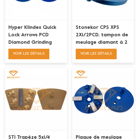
Hyper Klindex Quick
Stonekor CPS XPS
Lock Arrows PCD
2X1/2PCD, tampon de
Diamond Grinding
meulage diamant à 2
Plate for Epoxy
barres pour
VOIR LES DÉTAILS
VOIR LES DÉTAILS
Removal
l'élimination de la
colle de peinture, 3
pouces
STI Trapèze 5x1/4
Plaque de meulage