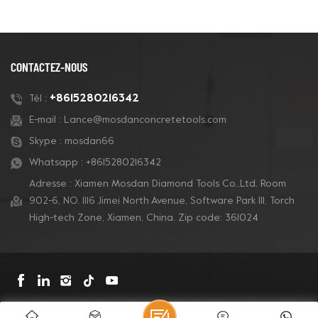
CONTACTEZ-NOUS
+8615280216342
Tél :
E-mail :
Lance@mosdanconcretetools.com
Skype :
mosdan66
Whatsapp :
+8615280216342
Adresse : Xiamen Mosdan Diamond Tools Co.,Ltd. Room
902-6, NO. 1116 Jimei North Avenue, Software Park Ill, Torch
High-tech Zone, Xiamen, China. Zip code: 361024
S'ABONNER