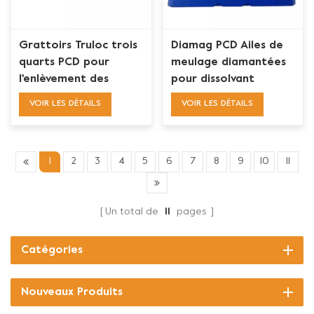
Grattoirs Truloc trois
Diamag PCD Ailes de
quarts PCD pour
meulage diamantées
l'enlèvement des
pour dissolvant
revêtements de sol
d'adhésif de colle
VOIR LES DÉTAILS
VOIR LES DÉTAILS
époxy
1
2
3
4
5
6
7
8
9
10
11
Un total de
11
pages
Catégories
Nouveaux Produits