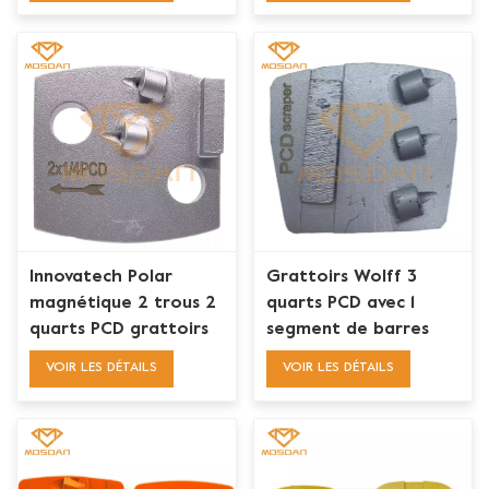
époxy
Innovatech Polar
Grattoirs Wolff 3
magnétique 2 trous 2
quarts PCD avec 1
quarts PCD grattoirs
segment de barres
diamant chaussure de
pour l'élimination de
VOIR LES DÉTAILS
VOIR LES DÉTAILS
meulage
l'époxy Thinset