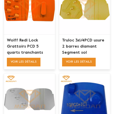
Wolff Redi Lock
Truloc 3x1/4PCD usure
Grattoirs PCD 5
2 barres diamant
quarts tranchants
Segment sol
pour l'élimination des
revêtements époxy
VOIR LES DÉTAILS
VOIR LES DÉTAILS
revêtements époxy
outils de retrait
Thinsets