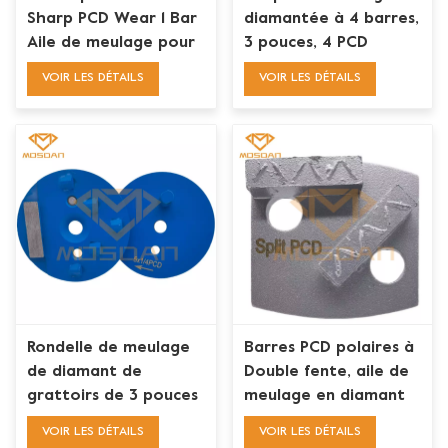
Sharp PCD Wear 1 Bar
diamantée à 4 barres,
Aile de meulage pour
3 pouces, 4 PCD
la préparation du sol
complets, pour CPS
VOIR LES DÉTAILS
VOIR LES DÉTAILS
XPS Stonekor
Rondelle de meulage
Barres PCD polaires à
de diamant de
Double fente, aile de
grattoirs de 3 pouces
meulage en diamant
CPS XPS Stonekor
pour l'élimination du
VOIR LES DÉTAILS
VOIR LES DÉTAILS
Sharp 5x1/4 PCD
revêtement de colle