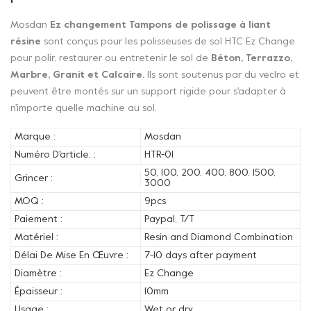
Mosdan
Ez changement
Tampons de polissage à liant
résine
sont conçus pour les polisseuses de sol HTC Ez Change
pour polir, restaurer ou entretenir le sol de
Béton, Terrazzo,
Marbre, Granit et Calcaire.
Ils sont soutenus par du veclro et
peuvent être montés sur un support rigide pour s'adapter à
n'importe quelle machine au sol.
Marque :
Mosdan
Numéro D'article. :
HTR-01
50, 100, 200, 400, 800, 1500,
Grincer :
3000
MOQ :
9pcs
Paiement :
Paypal, T/T
Matériel :
Resin and Diamond Combination
Délai De Mise En Œuvre :
7-10 days after payment
Diamètre :
Ez Change
Épaisseur :
10mm
Usage :
Wet or dry