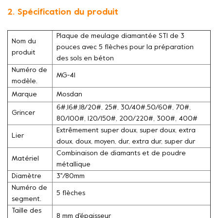
2. Spécification du produit
Plaque de meulage diamantée STI de 3
Nom du
pouces avec 5 flèches pour la préparation
produit
des sols en béton
Numéro de
MG-41
modèle.
Marque
Mosdan
6#,16#,18/20#, 25#, 30/40#,50/60#, 70#,
Grincer
80/100#, 120/150#, 200/220#, 300#, 400#
Extrêmement super doux, super doux, extra
Lier
doux, doux, moyen, dur, extra dur, super dur
Combinaison de diamants et de poudre
Matériel
métallique
Diamètre
3''/80mm
Numéro de
5 flèches
segment.
Taille des
8 mm d'épaisseur