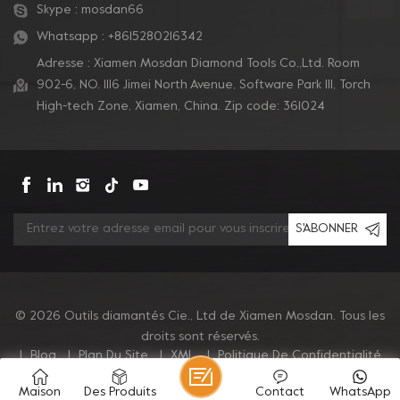
Skype :
mosdan66
Whatsapp :
+8615280216342
Adresse : Xiamen Mosdan Diamond Tools Co.,Ltd. Room
902-6, NO. 1116 Jimei North Avenue, Software Park Ill, Torch
High-tech Zone, Xiamen, China. Zip code: 361024
S'ABONNER
© 2026 Outils diamantés Cie., Ltd de Xiamen Mosdan. Tous les
droits sont réservés.
|
Blog
|
Plan Du Site
|
XML
|
Politique De Confidentialité
Maison
Des Produits
Contact
WhatsApp