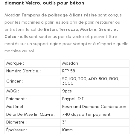
diamant Velcro, outils pour béton
Mosdan
Tampons de polissage à liant résine
sont conçus
pour les machines à polir les sols afin de polir, restaurer ou
entretenir le sol de
Béton, Terrazzo, Marbre, Granit et
Calcaire.
Ils sont soutenus par du veclro et peuvent être
montés sur un support rigide pour s'adapter à n'importe quelle
machine au sol.
Marque :
Mosdan
Numéro D'article. :
RFP-58
50, 100, 200, 400, 800, 1500,
Grincer :
3000
MOQ :
9pcs
Paiement :
Paypal, T/T
Matériel :
Resin and Diamond Combination
Délai De Mise En Œuvre :
7-10 days after payment
Diamètre :
3''
Épaisseur :
10mm