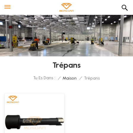
Trépans
Tu Es Dans :
/
Maison
/
Trépans