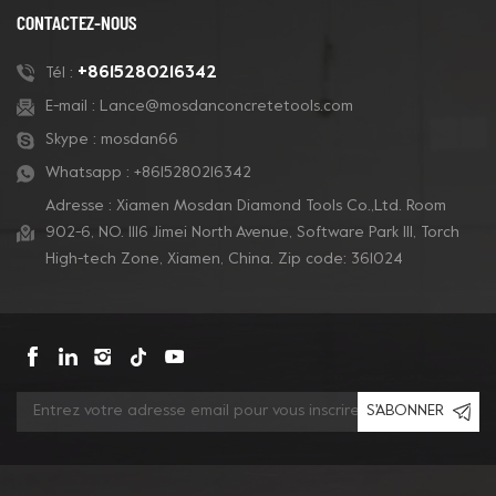
CONTACTEZ-NOUS
+8615280216342
Tél :
E-mail :
Lance@mosdanconcretetools.com
Skype :
mosdan66
Whatsapp :
+8615280216342
Adresse : Xiamen Mosdan Diamond Tools Co.,Ltd. Room
902-6, NO. 1116 Jimei North Avenue, Software Park Ill, Torch
High-tech Zone, Xiamen, China. Zip code: 361024
S'ABONNER