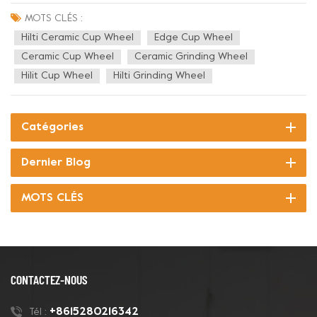
Superior Concrete Edge Grinding & Polishing Ideal for Hilti SPX
150 Angle Grinders. Size: 6''/150mm , Arbor Hole: φ19mm Grit: 30,
MOTS CLÉS :
50, 100, 200, 400# Pr...
Hilti Ceramic Cup Wheel
Edge Cup Wheel
Ceramic Cup Wheel
Ceramic Grinding Wheel
Hilit Cup Wheel
Hilti Grinding Wheel
Catégories
Dernier Blog
MOTS CLÉS
CONTACTEZ-NOUS
+8615280216342
Tél :