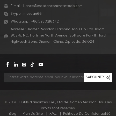
E-mail :
Lance@mosdanconcretetools.com
Skype :
mosdan66
Whatsapp :
+8615280216342
Adresse : Xiamen Mosdan Diamond Tools Co.,Ltd. Room
902-6, NO. 1116 Jimei North Avenue, Software Park Ill, Torch
High-tech Zone, Xiamen, China. Zip code: 361024
S'ABONNER
© 2026 Outils diamantés Cie., Ltd de Xiamen Mosdan. Tous les
droits sont réservés.
|
Blog
|
Plan Du Site
|
XML
|
Politique De Confidentialité