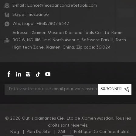
E-mail :
Lance@mosdanconcretetools.com
Skype :
mosdan66
Whatsapp :
+8615280216342
Adresse : Xiamen Mosdan Diamond Tools Co.,Ltd. Room
902-6, NO. 1116 Jimei North Avenue, Software Park Ill, Torch
High-tech Zone, Xiamen, China. Zip code: 361024
S'ABONNER
© 2026 Outils diamantés Cie., Ltd de Xiamen Mosdan. Tous les
droits sont réservés.
|
Blog
|
Plan Du Site
|
XML
|
Politique De Confidentialité