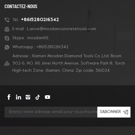
CONTACTEZ-NOUS
+8615280216342
Tél :
E-mail :
Lance@mosdanconcretetools.com
Skype :
mosdan66
Whatsapp :
+8615280216342
Adresse : Xiamen Mosdan Diamond Tools Co.,Ltd. Room
902-6, NO. 1116 Jimei North Avenue, Software Park Ill, Torch
High-tech Zone, Xiamen, China. Zip code: 361024
S'ABONNER