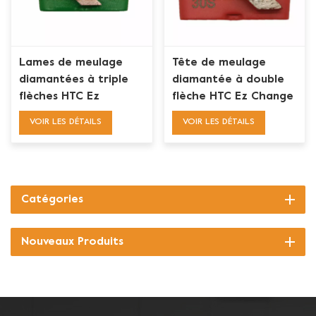
Lames de meulage
Tête de meulage
diamantées à triple
diamantée à double
flèches HTC Ez
flèche HTC Ez Change
Change pour la
VOIR LES DÉTAILS
VOIR LES DÉTAILS
préparation des sols
en béton
Catégories
Nouveaux Produits