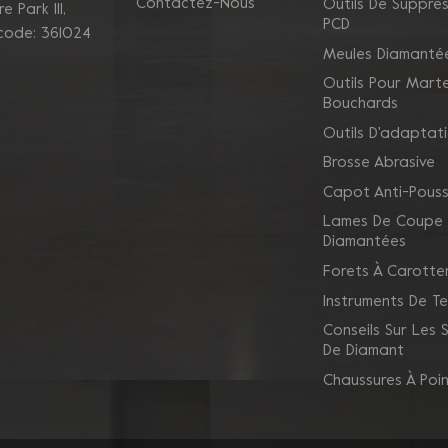
Contactez-Nous
Outils De Suppres
 Park Ill,
PCD
 code: 361024
Meules Diamanté
Outils Pour Mart
Bouchards
Outils D'adaptat
Brosse Abrasive
Capot Anti-Pouss
Lames De Coupe
Diamantées
Forets À Carotte
Instruments De Te
Conseils Sur Les
De Diamant
Chaussures À Poi