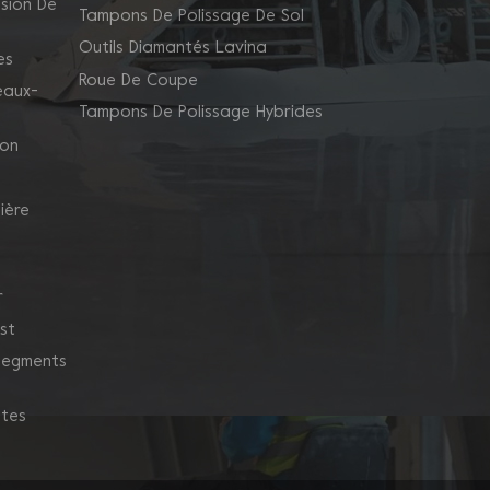
sion De
Tampons De Polissage De Sol
Outils Diamantés Lavina
es
Roue De Coupe
eaux-
Tampons De Polissage Hybrides
ion
ière
r
st
 Segments
ntes