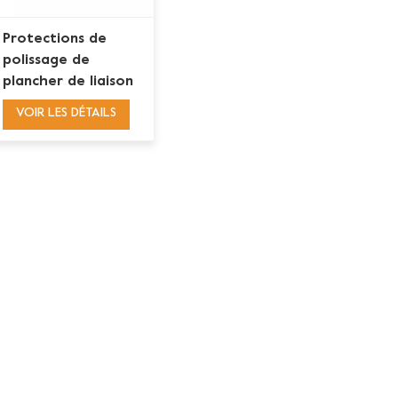
Protections de
polissage de
plancher de liaison
de résine de 3
VOIR LES DÉTAILS
pouces avec le
support de Velcro