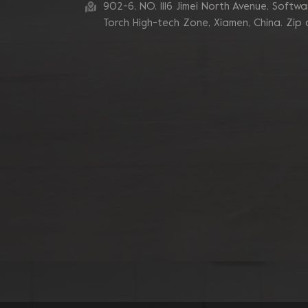
de tube de 180 mm
902-6, NO. 1116 Jimei North Avenue, Software
Torch High-tech Zone, Xiamen, China. Zip
Meule diamantée à
segment de 7 pouces,
10 V, pour le meulage
des bords du béton
Lames de meulage
diamantées à double
segment en zigzags
Blastrac
Tampons de meulage
diamantés pour coin
Turbo, liaison
métallique triangulaire,
pour bord
Mosdan Triangle V
Type diamant disque
de meulage pour bord