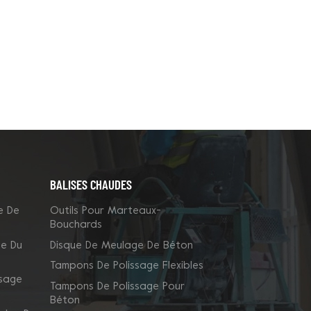
BALISES CHAUDES
e De
Outils Pour Marteaux-
Bouchards
ge Du
Disque De Meulage De Béton
Tampons De Polissage Flexibles
ssage
Tampons De Polissage Pour
Béton