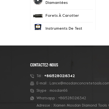
Diamantées
Forets À Carotter
Instruments De Test
Conseils Sur Les
Segments De
Diamant
CONTACTEZ-NOUS
Chaussures À Pointes
+8615280216342
Tél :
E-mail :
Lance@mosdanconcretetools.co
Nouveaux Produits
Skype :
mosdan66
Whatsapp :
+8615280216342
meule de coupe en
Adresse : Xiamen Mosdan Diamond Tools 
béton de cluster Grizzly