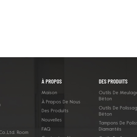
À PROPOS
DES PRODUITS
Maison
Outils De Meulag
Béton
À Propos De Nous
m
Outils De Polissa
Des Produits
Béton
Nouvelles
Tampons De Poli
FAQ
Diamantés
Co.,Ltd. Room