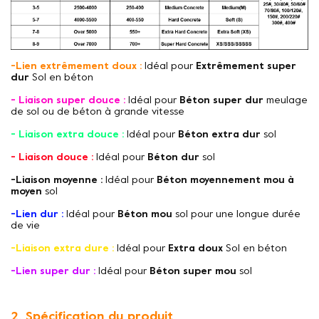
-Lien extrêmement doux :
Idéal pour
Extrêmement super
dur
Sol en béton
- Liaison super douce :
Idéal pour
Béton super dur
meulage
de sol ou de béton à grande vitesse
- Liaison extra douce :
Idéal pour
Béton extra dur
sol
- Liaison douce :
Idéal pour
Béton dur
sol
-Liaison moyenne :
Idéal pour
Béton moyennement mou à
moyen
sol
-Lien dur :
Idéal pour
Béton mou
sol pour une longue durée
de vie
-Liaison extra dure :
Idéal pour
Extra doux
Sol en béton
-Lien super dur :
Idéal pour
Béton super mou
sol
2. Spécification du produit