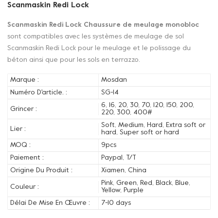
Scanmaskin Redi Lock
Scanmaskin Redi Lock Chaussure de meulage monobloc
sont compatibles avec les systèmes de meulage de sol
Scanmaskin Redi Lock pour le meulage et le polissage du
béton ainsi que pour les sols en terrazzo.
Marque :
Mosdan
Numéro D'article. :
SG-14
6, 16, 20, 30, 70, 120, 150, 200,
Grincer :
220, 300, 400#
Soft, Medium, Hard, Extra soft or
Lier :
hard, Super soft or hard
MOQ :
9pcs
Paiement :
Paypal, T/T
Origine Du Produit :
Xiamen, China
Pink, Green, Red, Black, Blue,
Couleur :
Yellow, Purple
Délai De Mise En Œuvre :
7-10 days