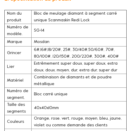
Nom du
Bloc de meulage diamant à segment carré
produit
unique Scanmaskin Redi Lock
Numéro de
SG-14
modèle.
Marque
Mosdan
6#,16#,18/20#, 25#, 30/40#,50/60#, 70#,
Grincer
80/100#, 120/150#, 200/220#, 300#, 400#
Extrêmement super doux, super doux, extra
Lier
doux, doux, moyen, dur, extra dur, super dur
Combinaison de diamants et de poudre
Matériel
métallique
Numéro de
Bloc carré unique
segment.
Taille des
40x40x10mm
segments
Orange, rose, vert, rouge, moyen, bleu, jaune,
Couleurs
violet ou comme demande des clients