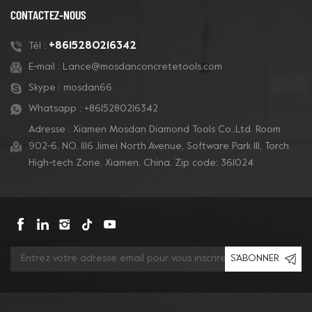
revêtement et le
que pour les sols en
CONTACTEZ-NOUS
polissage du béton.
terrazzo.
+8615280216342
Tél :
E-mail :
Lance@mosdanconcretetools.com
Skype :
mosdan66
Whatsapp :
+8615280216342
Adresse : Xiamen Mosdan Diamond Tools Co.,Ltd. Room
902-6, NO. 1116 Jimei North Avenue, Software Park Ill, Torch
High-tech Zone, Xiamen, China. Zip code: 361024
S'ABONNER