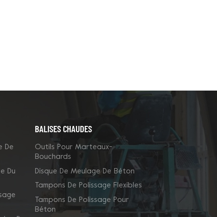
BALISES CHAUDES
e De
Outils Pour Marteaux-
Bouchards
ge Du
Disque De Meulage De Béton
Tampons De Polissage Flexibles
ssage
Tampons De Polissage Pour
Béton