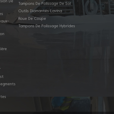
sion De
Tampons De Polissage De Sol
Outils Diamantés Lavina
es
Roue De Coupe
eaux-
Tampons De Polissage Hybrides
ion
ière
r
st
 Segments
ntes