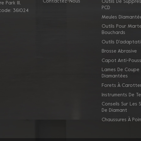
Contactez-Nous
Outils De Suppres
 Park Ill,
PCD
 code: 361024
Meules Diamanté
Outils Pour Mart
Bouchards
Outils D'adaptat
Brosse Abrasive
Capot Anti-Pouss
Lames De Coupe
Diamantées
Forets À Carotte
Instruments De Te
Conseils Sur Les
De Diamant
Chaussures À Poi