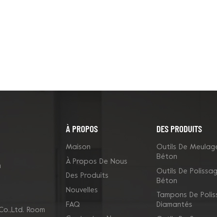
À PROPOS
DES PRODUITS
Maison
Outils De Meulag
Béton
À Propos De Nous
m
Outils De Polissa
Des Produits
Béton
Nouvelles
Tampons De Poli
FAQ
Diamantés
Co.,Ltd. Room