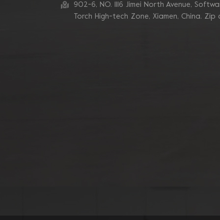
de tube de 180 mm
902-6, NO. 1116 Jimei North Avenue, Software
Torch High-tech Zone, Xiamen, China. Zip
Meule diamantée à
segment de 7 pouces,
10 V, pour le meulage
des bords du béton
Lames de meulage
diamantées à double
segment en zigzags
Blastrac
Tampons de meulage
diamantés pour coin
Turbo, liaison
métallique triangulaire,
pour bord
Mosdan Triangle V
Type diamant disque
de meulage pour bord