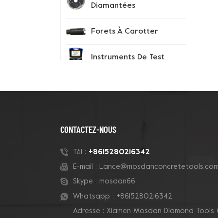
Diamantées
Forets À Carotter
Instruments De Test
Conseils Sur Les
Segments De
Diamant
CONTACTEZ-NOUS
Chaussures À Pointes
+8615280216342
Tél :
E-mail :
Lance@mosdanconcretetools.co
Nouveaux Produits
Skype :
mosdan66
Whatsapp :
+8615280216342
meule de coupe en
Adresse : Xiamen Mosdan Diamond Tools 
béton de cluster Grizzly