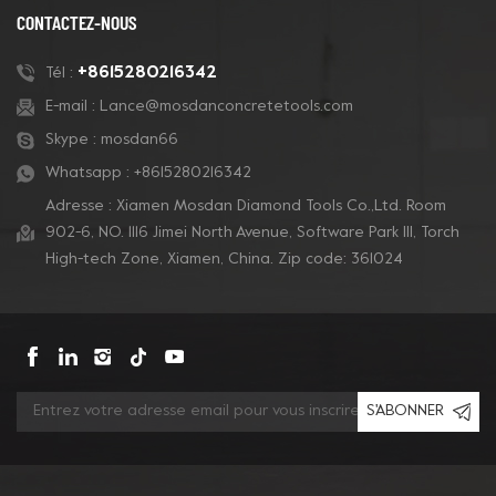
CONTACTEZ-NOUS
+8615280216342
Tél :
E-mail :
Lance@mosdanconcretetools.com
Skype :
mosdan66
Whatsapp :
+8615280216342
Adresse : Xiamen Mosdan Diamond Tools Co.,Ltd. Room
902-6, NO. 1116 Jimei North Avenue, Software Park Ill, Torch
High-tech Zone, Xiamen, China. Zip code: 361024
S'ABONNER